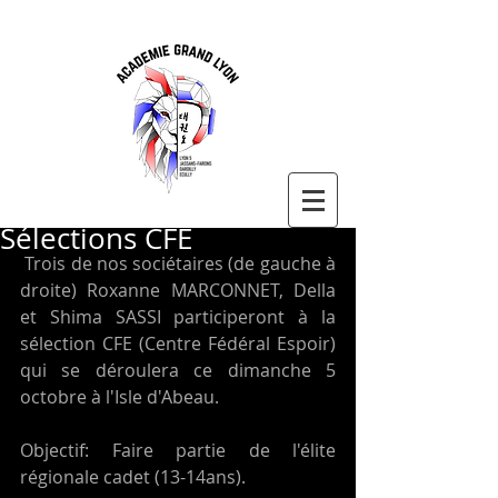
Sélections CFE
 Trois de nos sociétaires (de gauche à 
droite) Roxanne MARCONNET, Della 
et Shima SASSI participeront à la 
sélection CFE (Centre Fédéral Espoir) 
qui se déroulera ce dimanche 5 
octobre à l'Isle d'Abeau.
Objectif: Faire partie de l'élite 
régionale cadet (13-14ans).