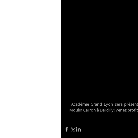
 Académie Grand Lyon sera présente sur le Sport en famille du samedi 10 décembre au Gymnase 
Moulin Carron à Dardilly! Venez profiter