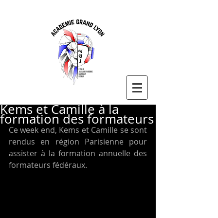
Kems et Camille à la
formation des formateurs
Ce week end, Kems et Camille se sont 
rendus en région Parisienne pour 
assister à la formation annuelle des 
formateurs fédéraux.