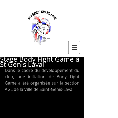
Stage Body Fight Game à
St Genis Laval
Dans le cadre du développement du 
club, une initiation de Body Fight 
Game a été organisée sur la section 
AGL de la Ville de Saint-Genis-Laval. 