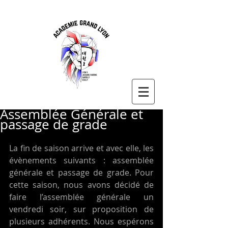
Assemblée Générale et
passage de grade
La fin de saison arrive et avec elle, les 
évènements suivants : assemblée 
générale et passage de grade. Pour 
cette saison, nous avons décidé de 
faire l’assemblée générale un 
vendredi soir, sur proposition de 
plusieurs adhérents. Nous espérons 