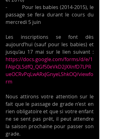
-          Pour les babies (2014-2015), le 
passage se fera durant le cours du 
mercredi 5 juin
Les inscriptions se font dès 
aujourd’hui (sauf pour les babies) et 
jusqu’au 17 mai sur le lien suivant : 
https://docs.google.com/forms/d/e/1
FAIpQLSdfQ_QGf50eVkD2jXXnfD7LPR
ueOCRvPqLwARxJGnyeLShkOQ/viewfo
rm
Nous attirons votre attention sur le 
fait que le passage de grade n’est en 
rien obligatoire et que si votre enfant 
ne se sent pas prêt, il peut attendre 
la saison prochaine pour passer son 
grade.