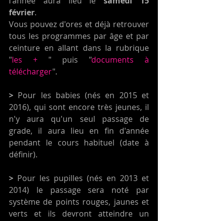
l'année aura lieu le 
samedi 15 
février
. 
Vous pouvez d'ores et déjà retrouver 
tous les programmes par âge et par 
ceinture en allant dans la rubrique 
"
les +
 " puis "
documents à 
télécharger
". 
> 
Pour les babies (nés en 2015 et 
2016), qui sont encore très jeunes, il 
n'y aura qu'un seul passage de 
grade, il aura lieu en fin d'année 
pendant le cours habituel (date à 
définir). 
>
 Pour les pupilles (nés en 2013 et 
2014) le passage sera noté par 
système de points rouges, jaunes et 
verts et ils devront atteindre un 