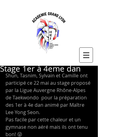
Stage 1er à 4eme dan
Shun, Tasnim, Sylvain et Camille ont 
participé ce 22 mai au stage proposé 
par la Ligue Auvergne Rhône-Alpes 
de Taekwondo  pour la préparation 
des 1er à 4e dan animé par Maître 
Lee Yong Seon. 
Pas facile par cette chaleur et un 
gymnase non aéré mais ils ont tenu 
bon! 😜