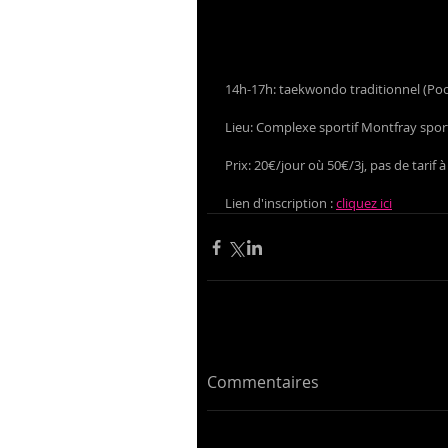
14h-17h: taekwondo traditionnel (Poom
Lieu: Complexe sportif Montfray spo
Prix: 20€/jour où 50€/3j, pas de tarif 
Lien d'inscription : 
cliquez ici
Commentaires