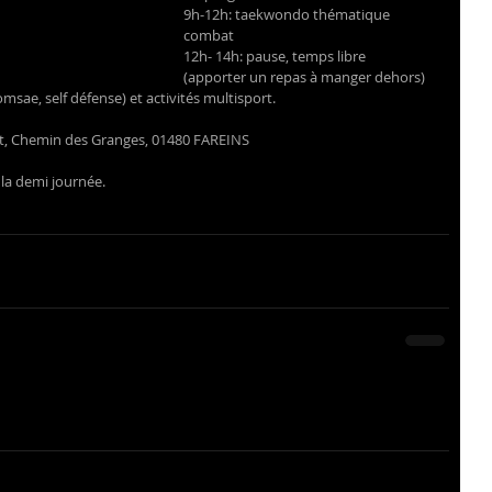
9h-12h: taekwondo thématique 
combat
12h- 14h: pause, temps libre 
(apporter un repas à manger dehors)
sae, self défense) et activités multisport.
rt, Chemin des Granges, 01480 FAREINS
à la demi journée.