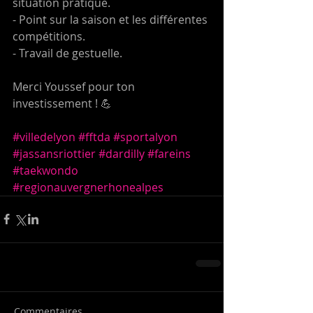
situation pratique. 
- Point sur la saison et les différentes 
compétitions. 
- Travail de gestuelle.
Merci Youssef pour ton 
investissement ! 💪 
#villedelyon
#fftda
#sportalyon
#jassansriottier
#dardilly
#fareins
#taekwondo
#regionauvergnerhonealpes
Commentaires