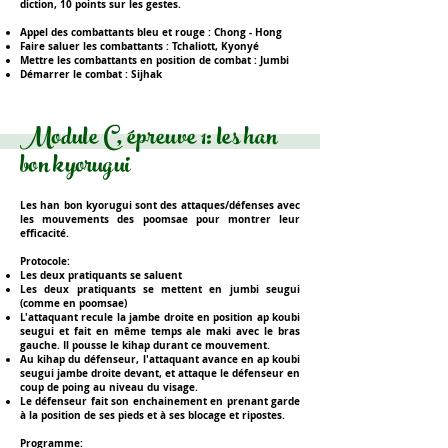
diction, 10 points sur les gestes.
Appel des combattants bleu et rouge :
Chong - Hong
Faire saluer les combattants :
Tchaliott, Kyonyé
Mettre les combattants en position de combat :
Jumbi
Démarrer le combat :
Sijhak
Module C, épreuve 1: les han
bon kyorugui
Les han bon kyorugui sont des attaques/défenses avec
les
mouvements des poomsae pour montrer leur
efficacité
.
Protocole:
Les deux pratiquants se saluent
Les deux pratiquants se mettent en jumbi seugui
(comme en poomsae)
L'attaquant recule la jambe droite en position ap koubi
seugui et fait en même temps ale maki avec le bras
gauche. Il pousse le kihap durant ce mouvement.
Au kihap du défenseur, l'attaquant avance en ap koubi
seugui jambe droite devant, et attaque le défenseur en
coup de poing au niveau du visage.
Le défenseur fait son enchainement en prenant garde
à la position de ses pieds et à ses blocage et ripostes.
Programme: