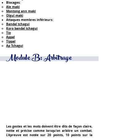
Blocages:
Ale maki​
Montong ann maki
Olgul maki
Attaques membres inférieurs:
Bandal tchagui​
Koro bandal tchagui
Tio
Appal
Tippal
Ap Tchagui
Module B: Arbitrage
Les gestes et les mots doivent être dits de façon claire,
nette et précise comme lorsqu'on arbitre un combat.
L'épreuve est notée
sur 20 points
, 10 points sur la