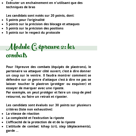
Exécuter un enchainement en n'utilisant
que des
techniques de bras
Les candidats sont notés sur
20 points
, dont:
5 points pour l'originalité
5 points sur la précision des blocage et attaques
5 points sur la précision des positions
5 points sur le respect du protocole
Module C, épreuve 2: les
combats
Pour l'épreuve des combats (équipés de plastrons), le
partenaire va
attaquer côté ouvert
, c'est à dire donner
un coup sur le ventre. Il faudra montrer comment se
défendre sur ce genre d'attaque c'est à dire
ne pas se
laisser toucher
le plastron (protéger ou esquiver) et
essayer de
marquer avec une riposte
.
Par exemple, on peut protéger et faire un coup de pied
retourné, ou faire un retrait et riposter.
Les candidats sont évalués sur
30 points
sur plusieurs
critères (liste non exhaustive):
La vitesse de réaction
La complexité et l'exécution la riposte
L'efficacité de la protection de et de la riposte
L'attitude de combat: kihap (cri), step (déplacements),
garde ...