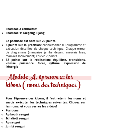
Poomsae à connaître:
Poomsae 1:
Taegeug il Jang
Le poomsae est noté sur 20 points.
8 points sur la précision:
connaissance du diagramme et
exécution détaillée de chaque technique. Chaque erreur
de diagramme (mauvaise jambe devant, mauvais bras,
mauvais mouvement) enlève 2 points.
12 points sur la réalisation:
équilibre, transitions,
vitesse, puissance, force, rythme, expression de
l'énergie
Module A, épreuve 2: les
kibons (noms des techniques)
Pour l'épreuve des kibons, il faut retenir les noms et
savoir exécuter les techniques suivantes. Cliquez sur
les noms, et vous verrez les vidéos!
Positions
Ap koubi seugui​
Tchaliott seugui
Ap seugui
Jumbi seugui