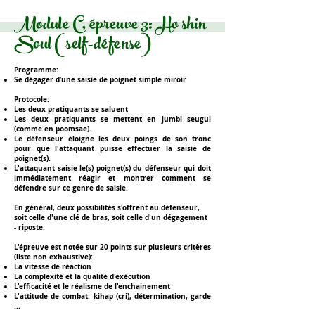
Module C, épreuve 3: Ho shin
Soul (self-défense)
Programme:
Se dégager d’une saisie de
poignet simple miroir
Protocole:
Les deux pratiquants se saluent
Les deux pratiquants se mettent en jumbi seugui
(comme en poomsae).
Le défenseur éloigne les deux poings de son tronc
pour que l'attaquant puisse effectuer la saisie de
poignet(s).
L'attaquant saisie le(s) poignet(s) du défenseur qui doit
immédiatement réagir et montrer comment se
défendre sur ce genre de saisie.
En général, deux possibilités s'offrent au défenseur,
soit celle d'une
clé de bras
, soit celle d'un
dégagement
- riposte.
L'épreuve est notée sur
20 points
sur plusieurs critères
(liste non exhaustive):
La vitesse de réaction
La complexité et la qualité d'exécution
L'efficacité et le réalisme de l'enchainement
L'attitude de combat: kihap (cri), détermination, garde
...