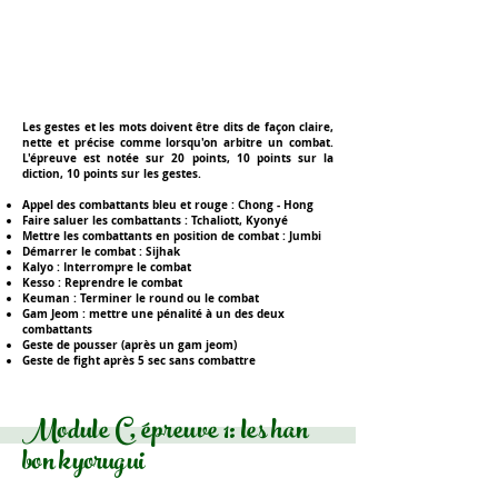
Les gestes et les mots doivent être dits de façon claire,
nette et précise comme lorsqu'on arbitre un combat.
L'épreuve est notée
sur 20 points
, 10 points sur la
diction, 10 points sur les gestes.
Appel des combattants bleu et rouge :
Chong - Hong
Faire saluer les combattants :
Tchaliott, Kyonyé
Mettre les combattants en position de combat :
Jumbi
Démarrer le combat :
Sijhak
Kalyo :
Interrompre le combat
Kesso :
Reprendre le combat
Keuman :
Terminer le round ou le combat
Gam Jeom :
mettre une pénalité à un des deux
combattants
Geste de
pousser
(après un gam jeom)
Geste de
fight
après 5 sec sans combattre
Module C, épreuve 1: les han
bon kyorugui