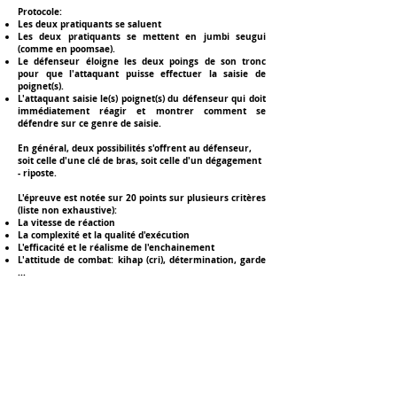
Protocole:
Les deux pratiquants se saluent
Les deux pratiquants se mettent en jumbi seugui
(comme en poomsae).
Le défenseur éloigne les deux poings de son tronc
pour que l'attaquant puisse effectuer la saisie de
poignet(s).
L'attaquant saisie le(s) poignet(s) du défenseur qui doit
immédiatement réagir et montrer comment se
défendre sur ce genre de saisie.
En général, deux possibilités s'offrent au défenseur,
soit celle d'une
clé de bras
, soit celle d'un
dégagement
- riposte.
L'épreuve est notée sur
20 points
sur plusieurs critères
(liste non exhaustive):
La vitesse de réaction
La complexité et la qualité d'exécution
L'efficacité et le réalisme de l'enchainement
L'attitude de combat: kihap (cri), détermination, garde
...