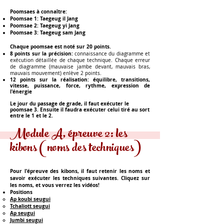
Poomsaes à connaître:
Poomsae 1:
Taegeug il Jang
Poomsae 2:
Taegeug yi Jang
Poomsae 3:
Taegeug sam Jang
Chaque poomsae est noté sur 20 points.
8 points sur la précision:
connaissance du diagramme et
exécution détaillée de chaque technique. Chaque erreur
de diagramme (mauvaise jambe devant, mauvais bras,
mauvais mouvement) enlève 2 points.
12 points sur la réalisation:
équilibre, transitions,
vitesse, puissance, force, rythme, expression de
l'énergie
Le jour du passage de grade, il faut exécuter le
poomsae 3. Ensuite il faudra exécuter celui tiré au sort
entre le 1 et le 2.
Module A, épreuve 2: les
kibons (noms des techniques)
Pour l'épreuve des kibons, il faut retenir les noms et
savoir exécuter les techniques suivantes. Cliquez sur
les noms, et vous verrez les vidéos!
Positions
Ap koubi seugui​
Tchaliott seugui
Ap seugui
Jumbi seugui