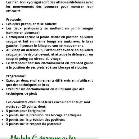
Les han bon kyorugui sont des attaques/défenses avec
les
mouvements des poomsae pour montrer leur
efficacité
.
Protocole:
Les deux pratiquants se saluent
Les deux pratiquants se mettent en jumbi seugui
(comme en poomsae)
L'attaquant recule la jambe droite en position ap koubi
seugui et fait en même temps ale maki avec le bras
gauche. Il pousse le kihap durant ce mouvement.
Au kihap du défenseur, l'attaquant avance en ap koubi
seugui jambe droite devant, et attaque le défenseur en
coup de poing au niveau du visage.
Le défenseur fait son enchainement en prenant garde
à la position de ses pieds et à ses blocage et ripostes.
Programme:
Exécuter
deux enchainements
différents en n'utilisant
que des techniques de bras
Exécuter un enchainement
en n'utilisant
que des
techniques de pieds
Les candidats exécutent leurs enchainements et sont
notés sur
20 points
, dont:
5 points pour l'originalité
5 points sur la précision des blocage et attaques
5 points sur la précision des positions
5 points sur le respect du protocole