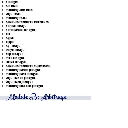
Blocages:
Ale maki​
Montong ann maki
Olgul maki
Montong maki
Attaques membres inférieurs:
Bandal tchagui​
Koro bandal tchagui
Tio
Appal
Tippal
Ap Tchagui
Dolyo tchagui
Yop tchagui
Miro tchagui
Nelyo tchagui
Attaques membres supérieurs:
Montong bande jileugui
Montong baro jileugui
Olgul bande jileugui
Olgul baro jileugui
Montong dou bon jileugui
Module B: Arbitrage