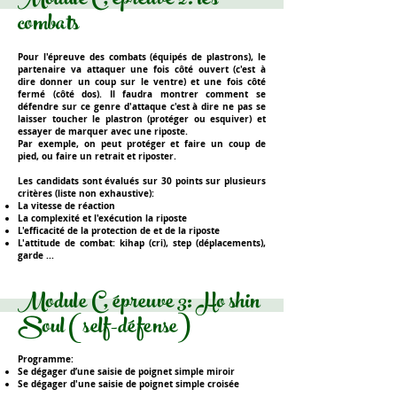
Module C, épreuve 2: les
combats
Pour l'épreuve des combats (équipés de plastrons), le
partenaire va
attaquer une fois côté ouvert
(c'est à
dire donner un coup sur le ventre)
et une fois côté
fermé
(côté dos). Il faudra montrer comment se
défendre sur ce genre d'attaque c'est à dire
ne pas se
laisser toucher
le plastron (protéger ou esquiver) et
essayer de
marquer avec une riposte
.
Par exemple, on peut protéger et faire un coup de
pied, ou faire un retrait et riposter.
Les candidats sont évalués sur
30 points
sur plusieurs
critères (liste non exhaustive):
La vitesse de réaction
La complexité et l'exécution la riposte
L'efficacité de la protection de et de la riposte
L'attitude de combat: kihap (cri), step (déplacements),
garde ...
Module C, épreuve 3: Ho shin
Soul (self-défense)
Programme:
Se dégager d’une saisie de
poignet simple miroir
Se dégager d'une saisie de
poignet simple croisée