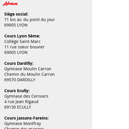
Adresses
Siège social:
71 bis av. du point du jour
69005 LYON
Cours Lyon 5ème:
Collège Saint-Marc
11 rue soeur bouvier
69005 LYON
Cours Dardilly:
Gymnase Moulin Carron
Chemin du Moulin Carron
69570 DARDILLY
Cours Ecully:
Gymnase des Cerisiers
4 rue Jean Rigaud
69130 ECULLY
Cours Jassans-Fareins:
Gymnase Montfray
Chemin des granges