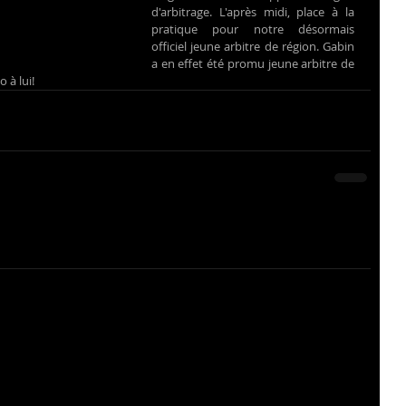
d'arbitrage. L'après midi, place à la 
pratique pour notre désormais 
officiel jeune arbitre de région. Gabin 
a en effet été promu jeune arbitre de 
 à lui!