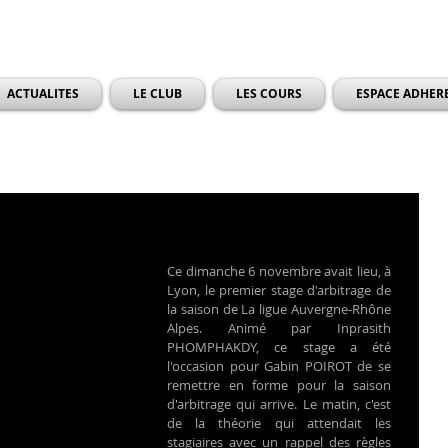
ACTUALITES
LE CLUB
LES COURS
ESPACE ADHER
Ce dimanche 6 novembre avait lieu, à 
Lyon, le premier stage d'arbitrage de 
la saison de La ligue Auvergne-Rhône 
Alpes. Animé par Inprasith 
PHOMPHAKDY, ce stage a été 
l'occasion pour Gabin POIROT de se 
remettre en forme pour la saison 
d'arbitrage qui arrive. Le matin, c'est 
de la théorie qui attendait les 
stagiaires avec un rappel des règles 