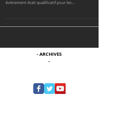
Retour sur le championnat Auvergne Rhône Alpes qui
avait lieu à Valence ce dimanche 4 décembre. Cet
événement était qualificatif pour les...
- ARCHIVES
-