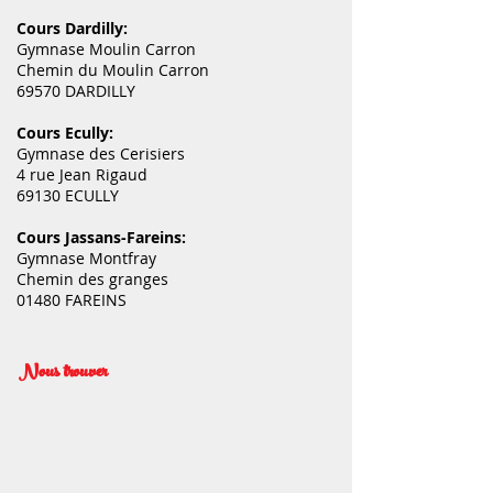
11 rue soeur bouvier
69005 LYON
Cours Dardilly:
Gymnase Moulin Carron
Chemin du Moulin Carron
69570 DARDILLY
Cours Ecully:
Gymnase des Cerisiers
4 rue Jean Rigaud
69130 ECULLY
Cours Jassans-Fareins:
Gymnase Montfray
Chemin des granges
01480 FAREINS
Nous trouver