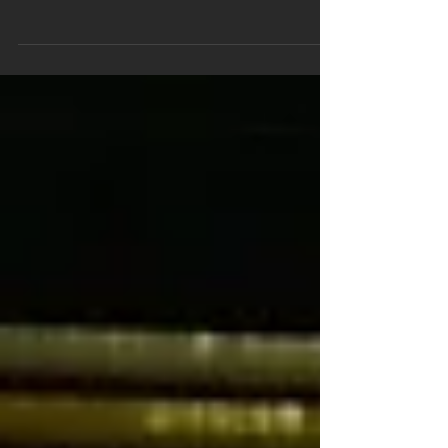
Après son podium aux Championnats de France,
Marine s'attaque à la formation DIF. C'est parti pour 4
week end de formation aux côtés...