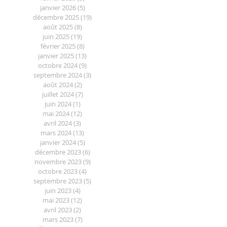
janvier 2026
(5)
5 posts
décembre 2025
(19)
19 posts
août 2025
(8)
8 posts
juin 2025
(19)
19 posts
février 2025
(8)
8 posts
janvier 2025
(13)
13 posts
octobre 2024
(9)
9 posts
septembre 2024
(3)
3 posts
août 2024
(2)
2 posts
juillet 2024
(7)
7 posts
juin 2024
(1)
1 post
mai 2024
(12)
12 posts
avril 2024
(3)
3 posts
mars 2024
(13)
13 posts
janvier 2024
(5)
5 posts
décembre 2023
(6)
6 posts
novembre 2023
(9)
9 posts
octobre 2023
(4)
4 posts
septembre 2023
(5)
5 posts
juin 2023
(4)
4 posts
mai 2023
(12)
12 posts
avril 2023
(2)
2 posts
mars 2023
(7)
7 posts