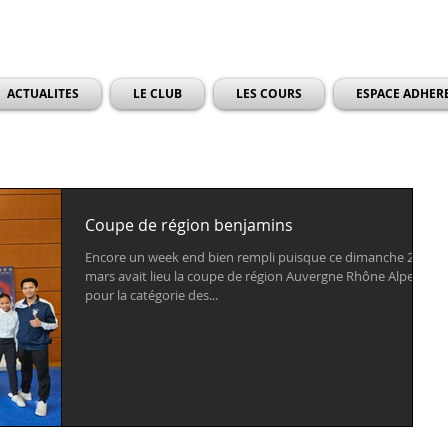
ACTUALITES
LE CLUB
LES COURS
ESPACE ADHER
Coupe de région benjamins
Encore un week end bien rempli puisque ce dimanche 26
mars avait lieu la coupe de région Auvergne Rhône Alpes
pour la catégorie des...