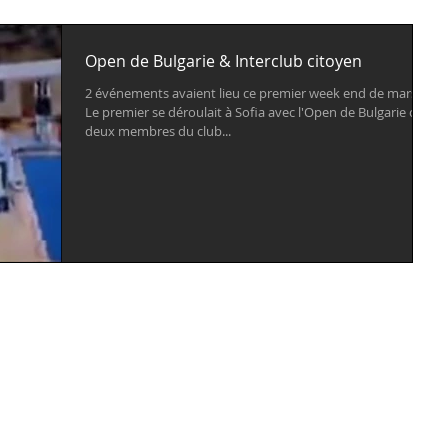
Open de Bulgarie & Interclub citoyen
2 événements avaient lieu ce premier week end de mars.
Le premier se déroulait à Sofia avec l'Open de Bulgarie où
deux membres du club...