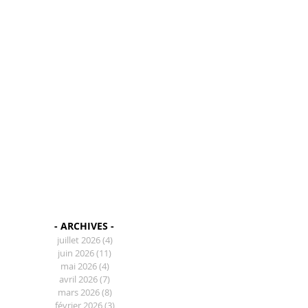
- ARCHIVES -
juillet 2026
(4)
4 posts
juin 2026
(11)
11 posts
mai 2026
(4)
4 posts
avril 2026
(7)
7 posts
mars 2026
(8)
8 posts
février 2026
(3)
3 posts