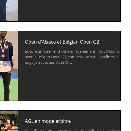
Open d'Alsace et Belgian Open G2
Encore un week end riche en événement. Tout d'abord,
avec le Belgian Open G2, compétition sur laquelle était
engagé Sébastien ALESIO....
AGL en mode arbitre
🥋 Le Taekwondo, un sport avec de multiples facettes où