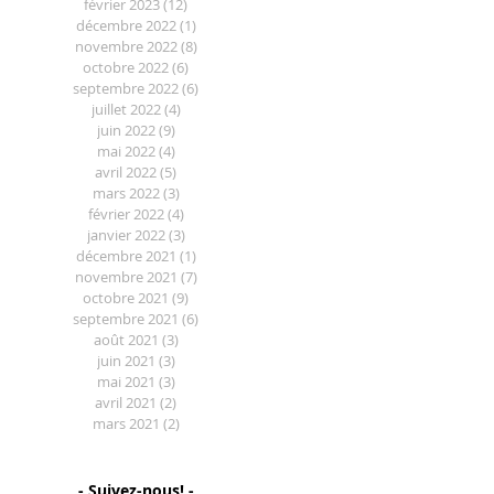
février 2023
(12)
12 posts
décembre 2022
(1)
1 post
novembre 2022
(8)
8 posts
octobre 2022
(6)
6 posts
septembre 2022
(6)
6 posts
juillet 2022
(4)
4 posts
juin 2022
(9)
9 posts
mai 2022
(4)
4 posts
avril 2022
(5)
5 posts
mars 2022
(3)
3 posts
février 2022
(4)
4 posts
janvier 2022
(3)
3 posts
décembre 2021
(1)
1 post
novembre 2021
(7)
7 posts
octobre 2021
(9)
9 posts
septembre 2021
(6)
6 posts
août 2021
(3)
3 posts
juin 2021
(3)
3 posts
mai 2021
(3)
3 posts
avril 2021
(2)
2 posts
mars 2021
(2)
2 posts
- Suivez-nous! -