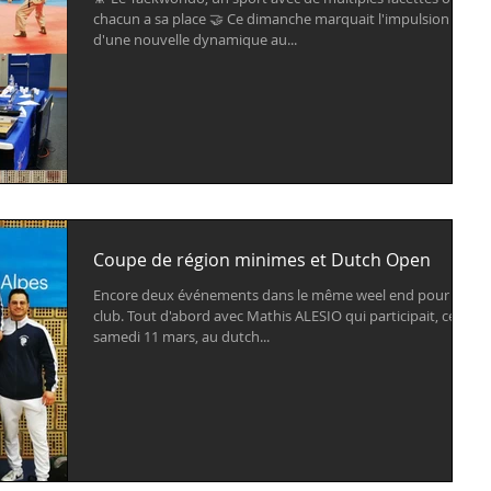
chacun a sa place 🤝 Ce dimanche marquait l'impulsion
d'une nouvelle dynamique au...
Coupe de région minimes et Dutch Open
Encore deux événements dans le même weel end pour le
club. Tout d'abord avec Mathis ALESIO qui participait, ce
samedi 11 mars, au dutch...